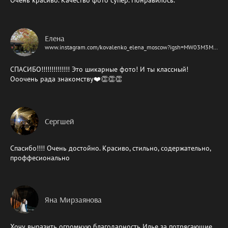
Елена
www.instagram.com/kovalenko_elena_moscow?igsh=MW03M3M1eDZtbjQ2OA%3D%3D&utm_source=qr
СПАСИБО!!!!!!!!!!!!!! Это шикарные фото! И ты классный!
Ооочень рада знакомству❤️👏👏👏
Сергшей
Спасибо!!!! Очень достойно. Красиво, стильно, содержательно,
проффесионально
Яна Мирзаянова
Хочу выразить огромную благодарность Илье за потрясающие