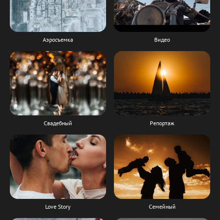
Аэросъемка
Видео
Свадебный
Репортаж
Love Story
Семейный